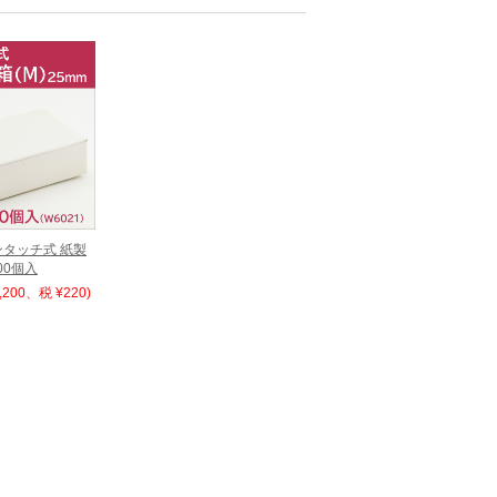
ンタッチ式 紙製
00個入
,200、税 ¥220)