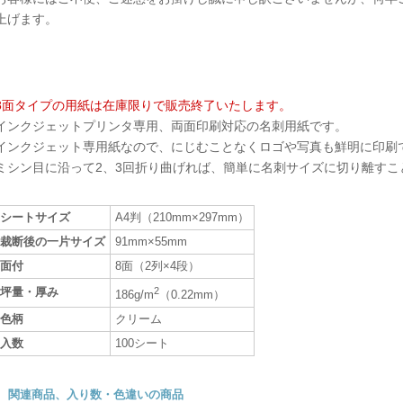
上げます。
8面タイプの用紙は在庫限りで販売終了いたします。
インクジェットプリンタ専用、両面印刷対応の名刺用紙です。
インクジェット専用紙なので、にじむことなくロゴや写真も鮮明に印刷
ミシン目に沿って2、3回折り曲げれば、簡単に名刺サイズに切り離すこ
シートサイズ
A4判（210mm×297mm）
裁断後の一片サイズ
91mm×55mm
面付
8面（2列×4段）
坪量・厚み
2
186g/m
（0.22mm）
色柄
クリーム
入数
100シート
関連商品、入り数・色違いの商品