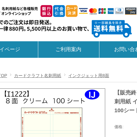
イページ
ご利用案内
お問い合
TOP
カードクラフト名刺用紙
インクジェット用8面
【販売終
刺用紙 
100シー
価格: