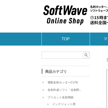
TOP
マ
商品カテゴリ
電動名刺カッターCUTe
名刺作成ソフト「名刺郎」
プリカット名刺用紙
インクジェット用