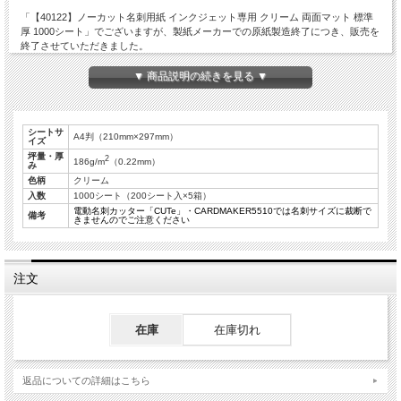
「【40122】ノーカット名刺用紙 インクジェット専用 クリーム 両面マット 標準
厚 1000シート」でございますが、製紙メーカーでの原紙製造終了につき、販売を
終了させていただきました。
お客様にはご不便、ご迷惑をお掛けし誠に申し訳ございませんが、何卒ご了承賜
▼ 商品説明の続きを見る ▼
りますようお願い申し上げます。
代替品といたしまして、
シートサ
A4判（210mm×297mm）
ノーカット名刺用紙 インクジェット専用 クリーム（IK） 両面マット 厚口
イズ
1000シート入（商品番号:40133）
・
200シート入（商品番号:30133）
を販売し
坪量・厚
2
186g/m
（0.22mm）
み
ております。
色柄
クリーム
入数
1000シート（200シート入×5箱）
用紙の無料サンプルをご希望の方は、【support@swave.co.jp】までお問い合わ
電動名刺カッター「CUTe」・CARDMAKER5510では名刺サイズに裁断で
備考
きませんのでご注意ください
せいただくか、
【
用紙サンプル請求フォーム
】にて、ノーカット名刺用紙の「インクジェット
用」にチェックを入れてご請求ください。
※代替品のサンプルのみご希望の場合には、お手数ですが備考欄にお書き添えく
注文
ださい。
(2022.09.12)
在庫
在庫切れ
インクジェットプリンタ専用の名刺用紙です。
用紙の両面にインクジェットプリンタに最適なコート処理を施しているので、印刷
返品についての詳細はこちら
後は多少の水濡れでもインクが溶け出すことがありません。