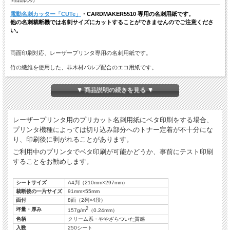
電動名刺カッター「CUTe」
・CARDMAKER5510 専用の名刺用紙です。
他の名刺裁断機では名刺サイズにカットすることができませんのでご注意くださ
い。
両面印刷対応、レーザープリンタ専用の名刺用紙です。
竹の繊維を使用した、非木材パルプ配合のエコ用紙です。
用紙色はクリームで、ややざらついた独特の質感があります。
▼ 商品説明の続きを見る ▼
用紙の特性上、印刷ムラの出る場合がございます。お手持ちのプリンタで予め印字
テストをしてからご利用ください。
ケナフ紙（販売終了）と同等の色・質感です。
レーザープリンタ用のプリカット名刺用紙にベタ印刷をする場合、
プリンタ機種によっては切り込み部分へのトナー定着が不十分にな
用紙サンプルをご希望の際は、【support@swave.co.jp】までお問い合わせいただ
り、印刷後に剥がれることがあります。
くか、【
用紙サンプル請求フォーム
】からご請求ください。
ご利用中のプリンタでベタ印刷が可能かどうか、事前にテスト印刷
することをお勧めします。
シートサイズ
A4判（210mm×297mm）
裁断後の一片サイズ
91mm×55mm
面付
8面（2列×4段）
2
坪量・厚み
157g/m
（0.24mm）
色柄
クリーム系・ややざらついた質感
入数
250シート