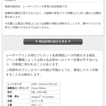
両面印刷対応、レーザープリンタ専用の名刺用紙です。
無機系抗菌剤が塗工されており、大腸菌や黄色ブドウ球菌などに対し優れた抗菌効
果があります。
※抗菌とは製品の表面上における細菌の増殖を抑制することです。菌やウイルスを
直ちに消滅させるものではありません。
用紙色は販売終了の抗菌用紙（32326/42326）と比べて、白い用紙となっておりま
▼ 商品説明の続きを見る ▼
す。
レーザープリンタ用のプリカット名刺用紙にベタ印刷をする場合、
プリンタ機種によっては切り込み部分へのトナー定着が不十分にな
り、印刷後に剥がれることがあります。
ご利用中のプリンタでベタ印刷が可能かどうか、事前にテスト印刷
することをお勧めします。
シートサイズ
A4判（210mm×297mm）
裁断後の一片サイズ
91mm×55mm
面付
8面（2列×4段）
2
坪量・厚み
186g/m
（0.210mm）
色柄
ホワイト系
入数
250シート